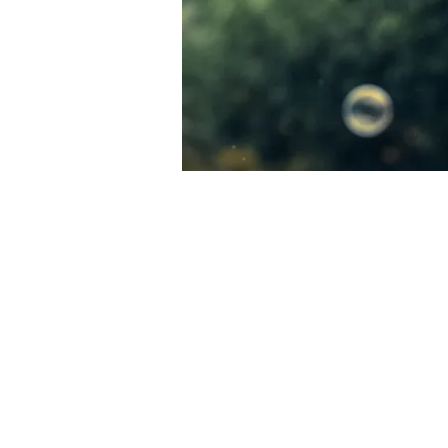
Praxis für Os
Stau 1
26122 Olde